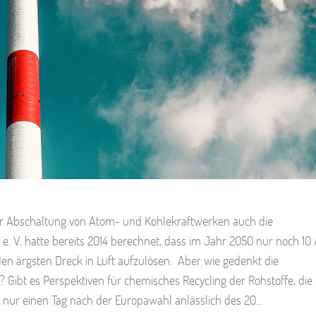
r Abschaltung von Atom- und Kohlekraftwerken auch die
. V. hatte bereits 2014 berechnet, dass im Jahr 2050 nur noch 10
n ärgsten Dreck in Luft aufzulösen. Aber wie gedenkt die
? Gibt es Perspektiven für chemisches Recycling der Rohstoffe, die
nur einen Tag nach der Europawahl anlässlich des 20...