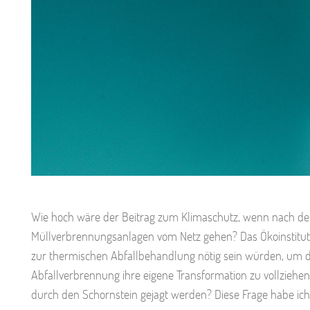
Wie hoch wäre der Beitrag zum Klimaschutz, wenn nach de
Müllverbrennungsanlagen vom Netz gehen? Das Ökoinstitut e
zur thermischen Abfallbehandlung nötig sein würden, um de
Abfallverbrennung ihre eigene Transformation zu vollziehen
durch den Schornstein gejagt werden? Diese Frage habe ich 