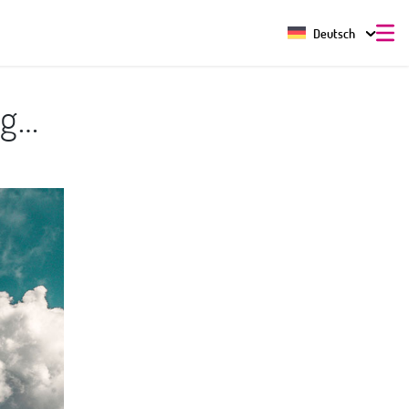
Deutsch
ng…