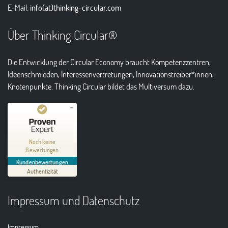
E-Mail:
info(at)thinking-circular.com
Über Thinking Circular®
Die Entwicklung der Circular Economy braucht Kompetenzzentren,
Ideenschmieden, Interessenvertretungen, Innovationstreiber*innen,
Knotenpunkte. Thinking Circular bildet das Multiversum dazu.
Kundenbewertungen und Erfahrungen zu
Thinking Circular® Niederzissen
Noch keine
Bewertungen
MANGELHAFT
Kundenbewertungen
Authentizität
5,00
/
0,00
Impressum und Datenschutz
Erfahren Sie mehr über dieses Bewertungssiegel
01.01.1970
Profil ansehen
Impressum