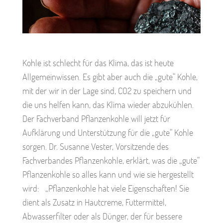
Kohle ist schlecht für das Klima, das ist heute
Allgemeinwissen. Es gibt aber auch die „gute“ Kohle,
mit der wir in der Lage sind, CO2 zu speichern und
die uns helfen kann, das Klima wieder abzukühlen.
Der Fachverband Pflanzenkohle will jetzt für
Aufklärung und Unterstützung für die „gute“ Kohle
sorgen. Dr. Susanne Vester, Vorsitzende des
Fachverbandes Pflanzenkohle, erklärt, was die „gute“
Pflanzenkohle so alles kann und wie sie hergestellt
wird: „Pflanzenkohle hat viele Eigenschaften! Sie
dient als Zusatz in Hautcreme, Futtermittel,
Abwasserfilter oder als Dünger, der für bessere