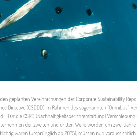
den geplanten Vereinfachungen der Corporate Sustainability Repo
ligence Directive (CSDDD) im Rahmen des sogenannten "Omnibus"-Ve
nd: Für die CSRD (Nachhaltigkeitsberichterstattung) Verschiebung
ür Unternehmen der zweiten und dritten Welle wurden um zwei Jahre
flichtig waren (ursprünglich ab 2025), müssen nun voraussichtlich