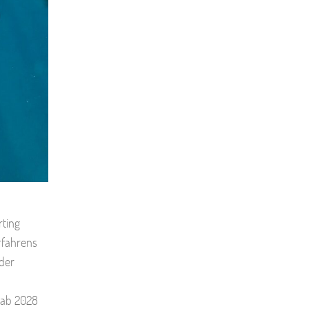
rting
rfahrens
 der
 ab 2028