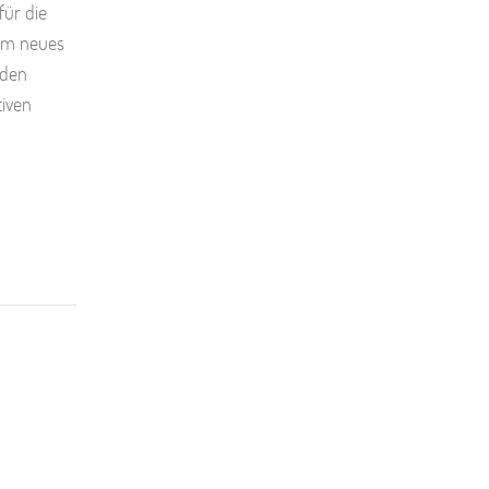
für die
 um neues
rden
tiven