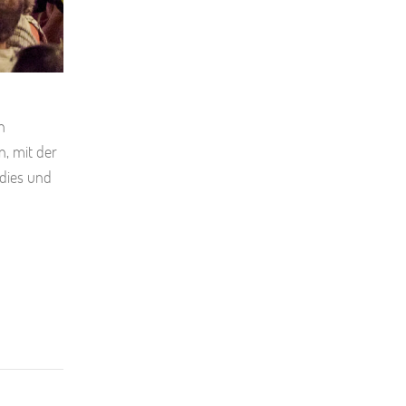
n
, mit der
 dies und