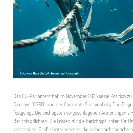
Das EU-Parlament hat im November 2025 seine Position zu 
Directive (CSRD) und der Corporate Sustainability Due Di
festgelegt. Die wichtigsten vorgeschlagenen Änderungen si
Berichtspflichten: Die Fristen für die Berichtspflichten f
verschoben. Große Unternehmen, die bisher nicht berichtsp