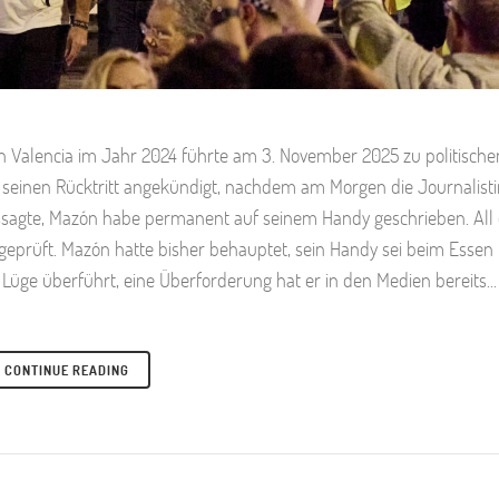
in Valencia im Jahr 2024 führte am 3. November 2025 zu politische
seinen Rücktritt angekündigt, nachdem am Morgen die Journalistin
aussagte, Mazón habe permanent auf seinem Handy geschrieben. All
 geprüft. Mazón hatte bisher behauptet, sein Handy sei beim Essen
Lüge überführt, eine Überforderung hat er in den Medien bereits...
CONTINUE READING