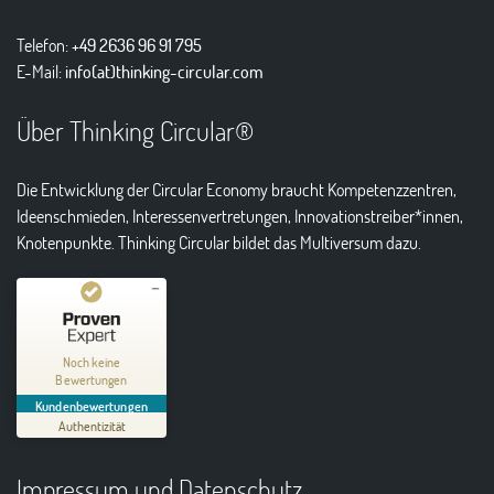
Telefon:
+49 2636 96 91 795
E-Mail:
info(at)thinking-circular.com
Über Thinking Circular®
Die Entwicklung der Circular Economy braucht Kompetenzzentren,
Ideenschmieden, Interessenvertretungen, Innovationstreiber*innen,
Knotenpunkte. Thinking Circular bildet das Multiversum dazu.
Kundenbewertungen und Erfahrungen zu
Thinking Circular® Niederzissen
Noch keine
Bewertungen
MANGELHAFT
Kundenbewertungen
Authentizität
5,00
/
0,00
Impressum und Datenschutz
Erfahren Sie mehr über dieses Bewertungssiegel