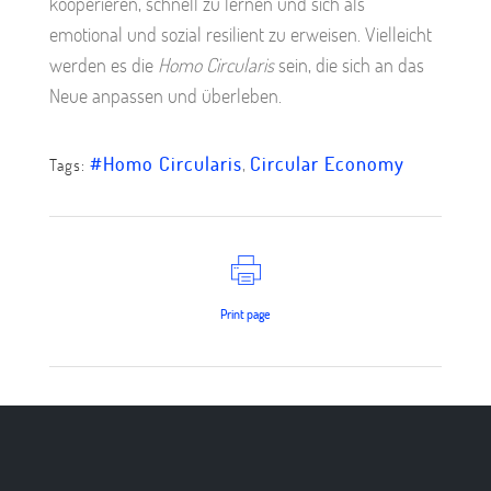
kooperieren, schnell zu lernen und sich als
emotional und sozial resilient zu erweisen. Vielleicht
werden es die
Homo Circularis
sein, die sich an das
Neue anpassen und überleben.
#Homo Circularis
,
Circular Economy
Tags:
Print page