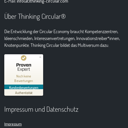
E-Mail:
info(at)thinking-circular.com
Über Thinking Circular®
Die Entwicklung der Circular Economy braucht Kompetenzzentren,
Ideenschmieden, Interessenvertretungen, Innovationstreiber*innen,
Knotenpunkte. Thinking Circular bildet das Multiversum dazu.
Kundenbewertungen und Erfahrungen zu
Thinking Circular® Niederzissen
Noch keine
Bewertungen
MANGELHAFT
Kundenbewertungen
Authentizität
5,00
/
0,00
Impressum und Datenschutz
Erfahren Sie mehr über dieses Bewertungssiegel
01.01.1970
Profil ansehen
Impressum