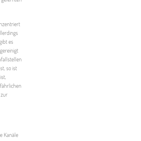
nzentriert
llerdings
ibt es
gereinigt
allstellen
, so ist
st,
fährlichen
 zur
le Kanäle