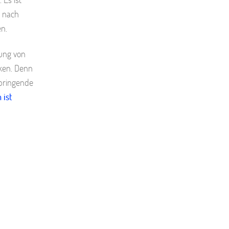
n nach
en.
tung von
nken. Denn
 bringende
 ist