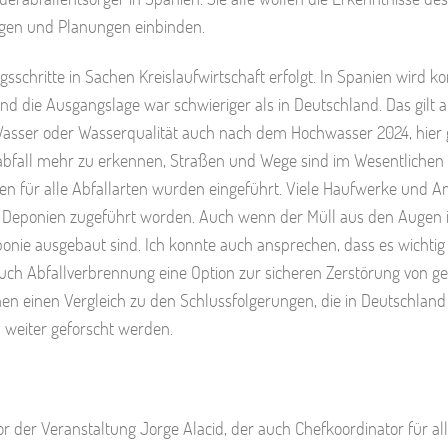
ngen und Planungen einbinden.
schritte in Sachen Kreislaufwirtschaft erfolgt. In Spanien wird ko
nd die Ausgangslage war schwieriger als in Deutschland. Das gilt a
Wasser oder Wasserqualität auch nach dem Hochwasser 2024, hier g
erabfall mehr zu erkennen, Straßen und Wege sind im Wesentlichen 
n für alle Abfallarten wurden eingeführt. Viele Haufwerke und Anf
n Deponien zugeführt worden. Auch wenn der Müll aus den Augen ist
ponie ausgebaut sind. Ich konnte auch ansprechen, dass es wichtig i
ch Abfallverbrennung eine Option zur sicheren Zerstörung von ge
chen einen Vergleich zu den Schlussfolgerungen, die in Deutschland
 weiter geforscht werden.
der Veranstaltung Jorge Alacid, der auch Chefkoordinator für al