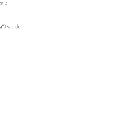
eine
a“
) wurde