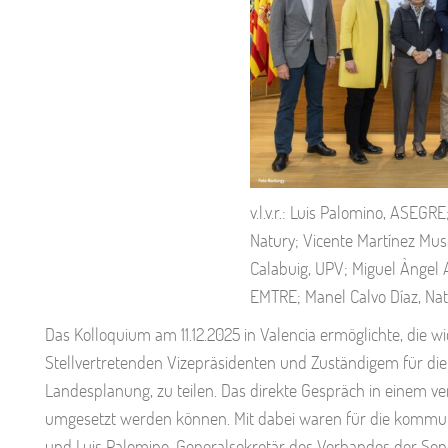
v.l.v.r.: Luis Palomino, ASEG
Natury; Vicente Martínez Mu
Calabuig, UPV; Miguel Àngel
EMTRE; Manel Calvo Díaz, Na
Das Kolloquium am 11.12.2025 in Valencia ermöglichte, die w
Stellvertretenden Vizepräsidenten und Zuständigem für die w
Landesplanung, zu teilen. Das direkte Gespräch in einem ve
umgesetzt werden können. Mit dabei waren für die kommun
und Luis Palomino, Generalsekretär des Verbandes der Sonde