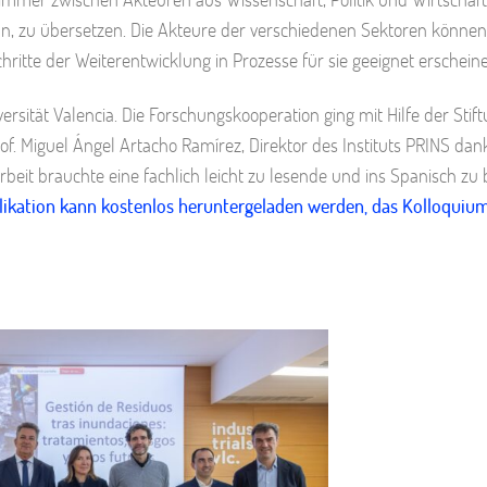
ln, zu übersetzen. Die Akteure der verschiedenen Sektoren könne
ritte der Weiterentwicklung in Prozesse für sie geeignet erschein
rsität Valencia. Die Forschungskooperation ging mit Hilfe der Stif
. Miguel Ángel Artacho Ramírez, Direktor des Instituts PRINS da
eit brauchte eine fachlich leicht zu lesende und ins Spanisch zu
likation kann kostenlos heruntergeladen werden, das Kolloquium