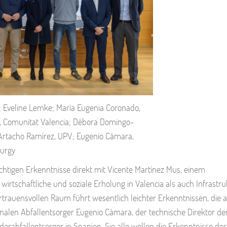
RE; Eveline Lemke; María Eugenia Coronado,
s, Comunitat Valencia; Débora Domingo-
 Artacho Ramírez, UPV; Eugenio Cámara,
turgy
ichtigen Erkenntnisse direkt mit Vicente Martínez Mus, einem
irtschaftliche und soziale Erholung in Valencia als auch Infrastr
rtrauensvollen Raum führt wesentlich leichter Erkenntnissen, die 
alen Abfallentsorger Eugenio Cámara, der technische Direktor de
rabfallentsorger in Spanien. Sie alle wollen die Erkenntnisse des