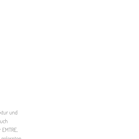
uktur und
auch
r EMTRE,
 gelernten