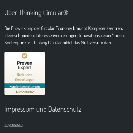
Über Thinking Circular®
Die Entwicklung der Circular Economy braucht Kompetenzzentren,
Ideenschmieden, Interessenvertretungen, Innovationstreiber*innen,
Knotenpunkte. Thinking Circular bildet das Multiversum dazu.
Kundenbewertungen und Erfahrungen zu
Thinking Circular® Niederzissen
Noch keine
Bewertungen
MANGELHAFT
Kundenbewertungen
Authentizität
5,00
/
0,00
Impressum und Datenschutz
Erfahren Sie mehr über dieses Bewertungssiegel
01.01.1970
Profil ansehen
Impressum