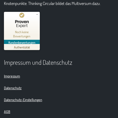
Knotenpunkte. Thinking Circular bildet das Multiversum dazu.
Kundenbewertungen und Erfahrungen zu
Thinking Circular® Niederzissen
Noch keine
Bewertungen
MANGELHAFT
Kundenbewertungen
Authentizität
5,00
/
0,00
Impressum und Datenschutz
Erfahren Sie mehr über dieses Bewertungssiegel
01.01.1970
Profil ansehen
Impressum
Datenschutz
Datenschutz-Einstellungen
AGB