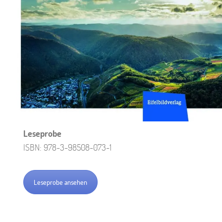
Leseprobe
ISBN: 978-3-98508-073-1
Leseprobe ansehen