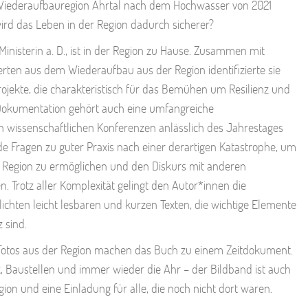
iederaufbauregion Ahrtal nach dem Hochwasser von 2021
rd das Leben in der Region dadurch sicherer?
inisterin a. D., ist in der Region zu Hause. Zusammen mit
ten aus dem Wiederaufbau aus der Region identifizierte sie
jekte, die charakteristisch für das Bemühen um Resilienz und
 Dokumentation gehört auch eine umfangreiche
n wissenschaftlichen Konferenzen anlässlich des Jahrestages
de Fragen zu guter Praxis nach einer derartigen Katastrophe, um
 Region zu ermöglichen und den Diskurs mit anderen
. Trotz aller Komplexität gelingt den Autor*innen die
lichten leicht lesbaren und kurzen Texten, die wichtige Elemente
 sind.
r Fotos aus der Region machen das Buch zu einem Zeitdokument.
k, Baustellen und immer wieder die Ahr – der Bildband ist auch
ion und eine Einladung für alle, die noch nicht dort waren.