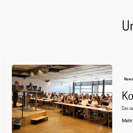
U
New
Ko
Das sa
Mehr