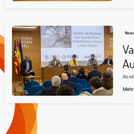
New
Va
Au
Als in
Mehr