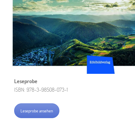
Leseprobe
ISBN: 978-3-98508-073-1
Leseprobe ansehen