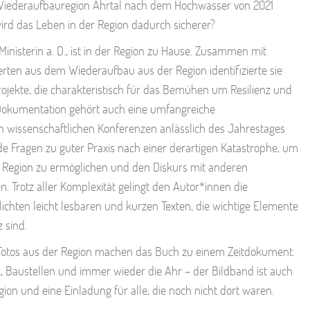
iederaufbauregion Ahrtal nach dem Hochwasser von 2021
rd das Leben in der Region dadurch sicherer?
inisterin a. D., ist in der Region zu Hause. Zusammen mit
ten aus dem Wiederaufbau aus der Region identifizierte sie
jekte, die charakteristisch für das Bemühen um Resilienz und
 Dokumentation gehört auch eine umfangreiche
n wissenschaftlichen Konferenzen anlässlich des Jahrestages
de Fragen zu guter Praxis nach einer derartigen Katastrophe, um
 Region zu ermöglichen und den Diskurs mit anderen
. Trotz aller Komplexität gelingt den Autor*innen die
lichten leicht lesbaren und kurzen Texten, die wichtige Elemente
 sind.
r Fotos aus der Region machen das Buch zu einem Zeitdokument.
k, Baustellen und immer wieder die Ahr – der Bildband ist auch
ion und eine Einladung für alle, die noch nicht dort waren.