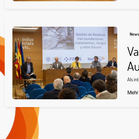
New
Va
Au
Als in
Mehr