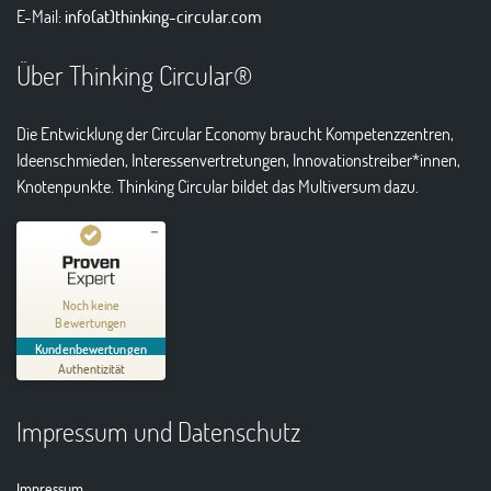
E-Mail:
info(at)thinking-circular.com
Über Thinking Circular®
Die Entwicklung der Circular Economy braucht Kompetenzzentren,
Ideenschmieden, Interessenvertretungen, Innovationstreiber*innen,
Knotenpunkte. Thinking Circular bildet das Multiversum dazu.
Kundenbewertungen und Erfahrungen zu
Thinking Circular® Niederzissen
Noch keine
Bewertungen
MANGELHAFT
Kundenbewertungen
Authentizität
5,00
/
0,00
Impressum und Datenschutz
Erfahren Sie mehr über dieses Bewertungssiegel
01.01.1970
Profil ansehen
Impressum