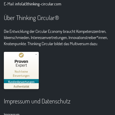
E-Mail:
info(at)thinking-circular.com
Über Thinking Circular®
Die Entwicklung der Circular Economy braucht Kompetenzzentren,
Ideenschmieden, Interessenvertretungen, Innovationstreiber*innen,
Knotenpunkte. Thinking Circular bildet das Multiversum dazu.
Kundenbewertungen und Erfahrungen zu
Thinking Circular® Niederzissen
Noch keine
Bewertungen
MANGELHAFT
Kundenbewertungen
Authentizität
5,00
/
0,00
Impressum und Datenschutz
Erfahren Sie mehr über dieses Bewertungssiegel
01.01.1970
Profil ansehen
Impressum