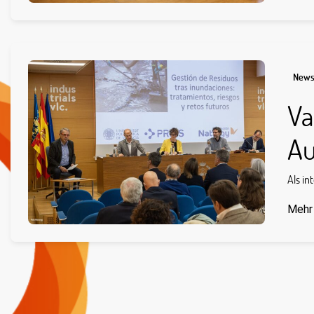
New
Va
Au
Als in
Mehr