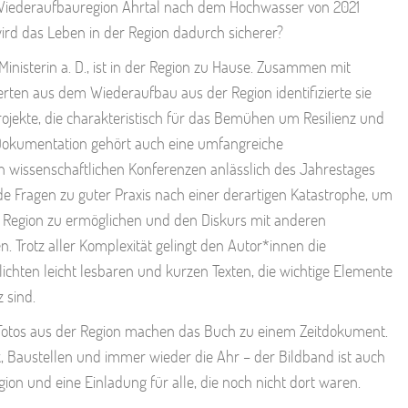
iederaufbauregion Ahrtal nach dem Hochwasser von 2021
rd das Leben in der Region dadurch sicherer?
inisterin a. D., ist in der Region zu Hause. Zusammen mit
ten aus dem Wiederaufbau aus der Region identifizierte sie
jekte, die charakteristisch für das Bemühen um Resilienz und
 Dokumentation gehört auch eine umfangreiche
n wissenschaftlichen Konferenzen anlässlich des Jahrestages
de Fragen zu guter Praxis nach einer derartigen Katastrophe, um
 Region zu ermöglichen und den Diskurs mit anderen
. Trotz aller Komplexität gelingt den Autor*innen die
lichten leicht lesbaren und kurzen Texten, die wichtige Elemente
 sind.
r Fotos aus der Region machen das Buch zu einem Zeitdokument.
k, Baustellen und immer wieder die Ahr – der Bildband ist auch
ion und eine Einladung für alle, die noch nicht dort waren.