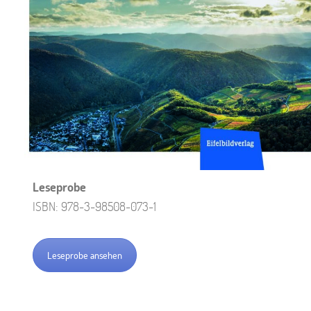
Leseprobe
ISBN: 978-3-98508-073-1
Leseprobe ansehen