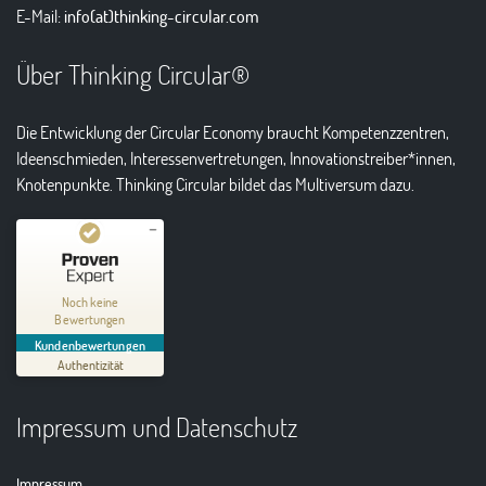
E-Mail:
info(at)thinking-circular.com
Über Thinking Circular®
Die Entwicklung der Circular Economy braucht Kompetenzzentren,
Ideenschmieden, Interessenvertretungen, Innovationstreiber*innen,
Knotenpunkte. Thinking Circular bildet das Multiversum dazu.
Kundenbewertungen und Erfahrungen zu
Thinking Circular® Niederzissen
Noch keine
Bewertungen
MANGELHAFT
Kundenbewertungen
Authentizität
5,00
/
0,00
Impressum und Datenschutz
Erfahren Sie mehr über dieses Bewertungssiegel
01.01.1970
Profil ansehen
Impressum