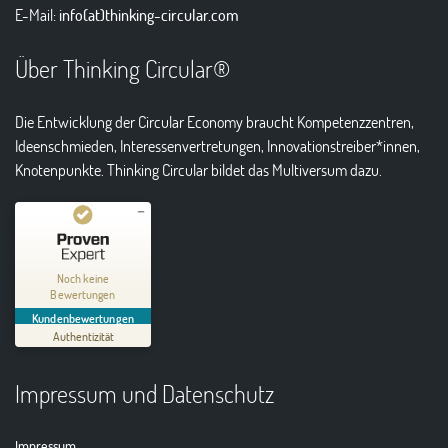
E-Mail:
info(at)thinking-circular.com
Über Thinking Circular®
Die Entwicklung der Circular Economy braucht Kompetenzzentren,
Ideenschmieden, Interessenvertretungen, Innovationstreiber*innen,
Knotenpunkte. Thinking Circular bildet das Multiversum dazu.
Kundenbewertungen und Erfahrungen zu
Thinking Circular® Niederzissen
Noch keine
Bewertungen
MANGELHAFT
Kundenbewertungen
Authentizität
5,00
/
0,00
Impressum und Datenschutz
Erfahren Sie mehr über dieses Bewertungssiegel
01.01.1970
Profil ansehen
Impressum