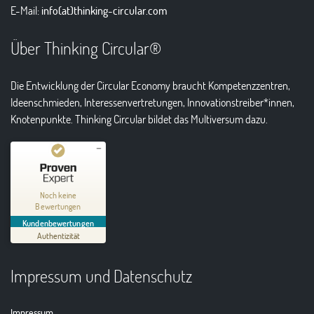
E-Mail:
info(at)thinking-circular.com
Über Thinking Circular®
Die Entwicklung der Circular Economy braucht Kompetenzzentren,
Ideenschmieden, Interessenvertretungen, Innovationstreiber*innen,
Knotenpunkte. Thinking Circular bildet das Multiversum dazu.
Kundenbewertungen und Erfahrungen zu
Thinking Circular® Niederzissen
Noch keine
Bewertungen
MANGELHAFT
Kundenbewertungen
Authentizität
5,00
/
0,00
Impressum und Datenschutz
Erfahren Sie mehr über dieses Bewertungssiegel
01.01.1970
Profil ansehen
Impressum