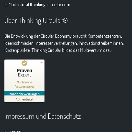
E-Mail:
info(at)thinking-circular.com
Über Thinking Circular®
Die Entwicklung der Circular Economy braucht Kompetenzzentren,
Ideenschmieden, Interessenvertretungen, Innovationstreiber*innen,
Knotenpunkte. Thinking Circular bildet das Multiversum dazu.
Kundenbewertungen und Erfahrungen zu
Thinking Circular® Niederzissen
Noch keine
Bewertungen
MANGELHAFT
Kundenbewertungen
Authentizität
5,00
/
0,00
Impressum und Datenschutz
Erfahren Sie mehr über dieses Bewertungssiegel
01.01.1970
Profil ansehen
Impressum