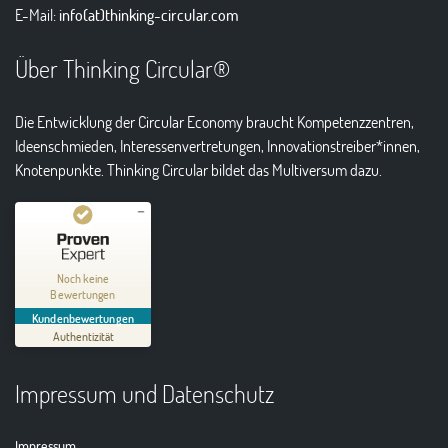
E-Mail:
info(at)thinking-circular.com
Über Thinking Circular®
Die Entwicklung der Circular Economy braucht Kompetenzzentren,
Ideenschmieden, Interessenvertretungen, Innovationstreiber*innen,
Knotenpunkte. Thinking Circular bildet das Multiversum dazu.
Kundenbewertungen und Erfahrungen zu
Thinking Circular® Niederzissen
Noch keine
Bewertungen
MANGELHAFT
Kundenbewertungen
Authentizität
5,00
/
0,00
Impressum und Datenschutz
Erfahren Sie mehr über dieses Bewertungssiegel
01.01.1970
Profil ansehen
Impressum