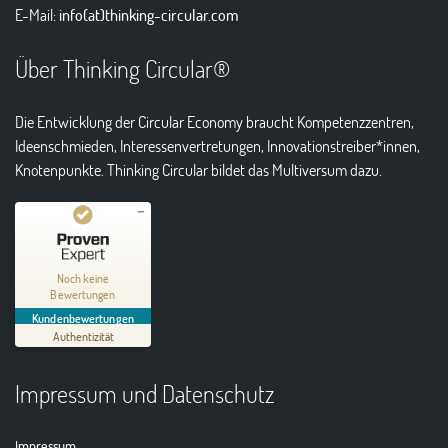
E-Mail:
info(at)thinking-circular.com
Über Thinking Circular®
Die Entwicklung der Circular Economy braucht Kompetenzzentren,
Ideenschmieden, Interessenvertretungen, Innovationstreiber*innen,
Knotenpunkte. Thinking Circular bildet das Multiversum dazu.
Kundenbewertungen und Erfahrungen zu
Thinking Circular® Niederzissen
Noch keine
Bewertungen
MANGELHAFT
Kundenbewertungen
Authentizität
5,00
/
0,00
Impressum und Datenschutz
Erfahren Sie mehr über dieses Bewertungssiegel
01.01.1970
Profil ansehen
Impressum