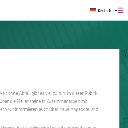
Deutsch
lt ohne Abfall gibt es viel zu tun. In dieser Rubrik
r über die Meilensteine in Zusammenarbeit mit
dern wir informieren auch über neue Angebote und
 Herzen, hier auf einzelne Projekte aufmerksam zu