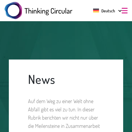
Deutsch
News
Auf dem Weg zu einer Welt ohne
Abfall gibt es viel zu tun. In dieser
Rubrik berichten wir nicht nur über
die Meilensteine in Zusammenarbeit